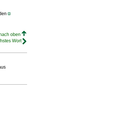
rden
 nach oben
hstes Wort
aus