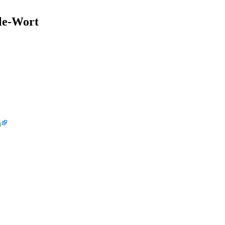
ble-Wort
h