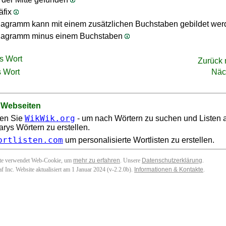
äfix
agramm kann mit einem zusätzlichen Buchstaben gebildet we
nagramm minus einem Buchstaben
s Wort
Zurück
 Wort
Näc
 Webseiten
WikWik.org
en Sie
- um nach Wörtern zu suchen und Listen 
arys Wörtern zu erstellen.
ortlisten.com
um personalisierte Wortlisten zu erstellen.
ite verwendet Web-Cookie, um
mehr zu erfahren
. Unsere
Datenschutzerklärung
.
f Inc. Website aktualisiert am 1 Januar 2024 (v-2.2.0
b
).
Informationen & Kontakte
.