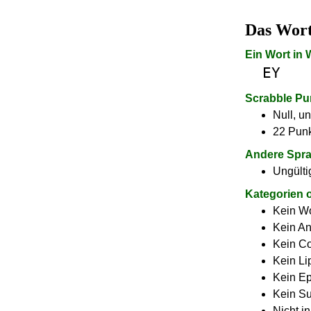
Das Wor
Ein Wort in
EY
Scrabble Pu
Null, un
22 Punk
Andere Spr
Ungülti
Kategorien 
Kein Wo
Kein A
Kein C
Kein L
Kein E
Kein Su
Nicht i