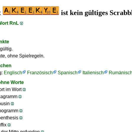
t
ist kein gültiges Scrab
 Wort RnL
nkte
gültig.
te, ohne Spielregeln.
achen
g:
Englisch
Französisch
Spanisch
Italienisch
Rumänisc
ohne Worte
rt im Wort
nagramm
ousin
ipogramm
penthesis
ffix
n der Mitte gefunden