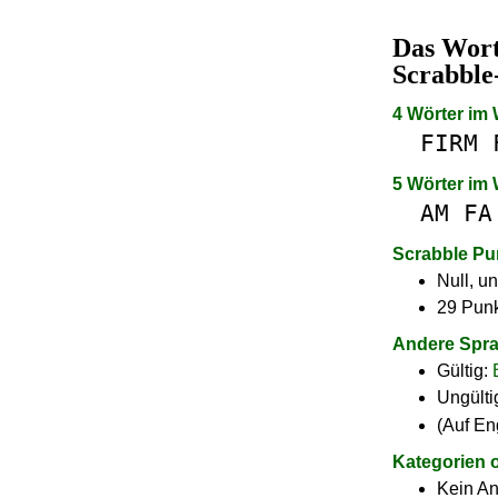
Das Wor
Scrabble
4 Wörter im
FIRM
5 Wörter im
AM
FA
Scrabble Pu
Null, un
29 Punk
Andere Spr
Gültig:
Ungülti
(Auf En
Kategorien 
Kein A