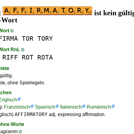
t
ist kein gülti
-Wort
 Wort
FIRMA
TOR
TORY
 Wort RnL
RIFF
ROT
ROTA
nkte
gültig.
te, ohne Spielregeln.
achen
Englisch
g:
Französisch
Spanisch
Italienisch
Rumänisch
AFFIRMATORY
glisch)
adj. expressing affirmation.
ohne Worte
nagramm