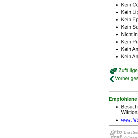
Kein C
Kein L
Kein E
Kein Su
Nicht i
Kein Pr
Kein An
Kein A
Zufällige
Vorheriges
Empfohlene
Besuch
Wiktion
www.W
Diese Se