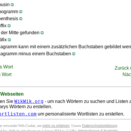
ousin
ipogramm
penthesis
ffix
n der Mitte gefunden
äfix
agramm kann mit einem zusätzlichen Buchstaben gebildet we
nagramm minus einem Buchstaben
s Wort
Zurück
 Wort
Näc
 Webseiten
WikWik.org
en Sie
- um nach Wörtern zu suchen und Listen 
arys Wörtern zu erstellen.
ortlisten.com
um personalisierte Wortlisten zu erstellen.
ite verwendet Web-Cookie, um
mehr zu erfahren
. Unsere
Datenschutzerklärung
.