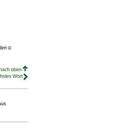
rden
 nach oben
hstes Wort
aus