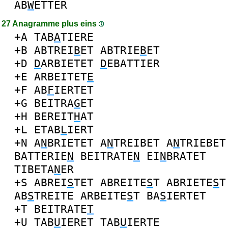
AB
W
ETTER
27 Anagramme plus eins
+A
TAB
A
TIERE
+B
ABTREI
B
ET
ABTRIE
B
ET
+D
D
ARBIETET
D
EBATTIER
+E
ARBEITET
E
+F
AB
F
IERTET
+G
BEITRA
G
ET
+H
BEREIT
H
AT
+L
ETAB
L
IERT
+N
A
N
BRIETET
A
N
TREIBET
A
N
TRIEBET
BATTERIE
N
BEITRATE
N
EI
N
BRATET
TIBETA
N
ER
+S
ABREI
S
TET
ABREITE
S
T
ABRIETE
S
T
AB
S
TREITE
ARBEITE
S
T
BA
S
IERTET
+T
BEITRATE
T
+U
TAB
U
IERET
TAB
U
IERTE