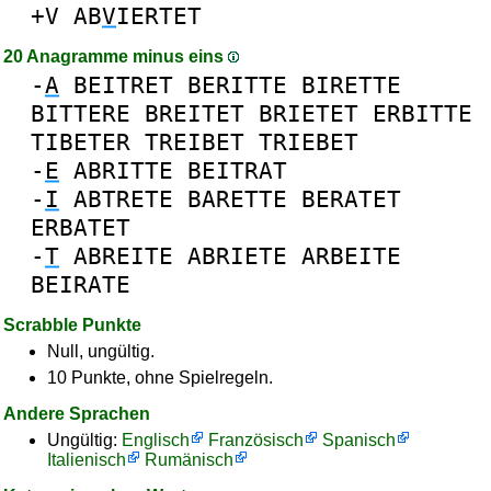
+V
AB
V
IERTET
20 Anagramme minus eins
-
A
BEITRET
BERITTE
BIRETTE
BITTERE
BREITET
BRIETET
ERBITTE
TIBETER
TREIBET
TRIEBET
-
E
ABRITTE
BEITRAT
-
I
ABTRETE
BARETTE
BERATET
ERBATET
-
T
ABREITE
ABRIETE
ARBEITE
BEIRATE
Scrabble Punkte
Null, ungültig.
10 Punkte, ohne Spielregeln.
Andere Sprachen
Ungültig:
Englisch
Französisch
Spanisch
Italienisch
Rumänisch