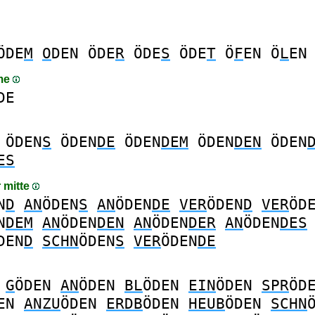
ÖDE
M
O
DEN
ÖDE
R
ÖDE
S
ÖDE
T
Ö
F
EN
Ö
L
EN
me
DE
ÖDEN
S
ÖDEN
DE
ÖDEN
DEM
ÖDEN
DEN
ÖDEN
ES
r mitte
N
D
AN
ÖDEN
S
AN
ÖDEN
DE
VER
ÖDEN
D
VER
ÖD
N
DEM
AN
ÖDEN
DEN
AN
ÖDEN
DER
AN
ÖDEN
DES
DEN
D
SCHN
ÖDEN
S
VER
ÖDEN
DE
G
ÖDEN
AN
ÖDEN
BL
ÖDEN
EIN
ÖDEN
SPR
ÖD
EN
ANZU
ÖDEN
ERDB
ÖDEN
HEUB
ÖDEN
SCHN