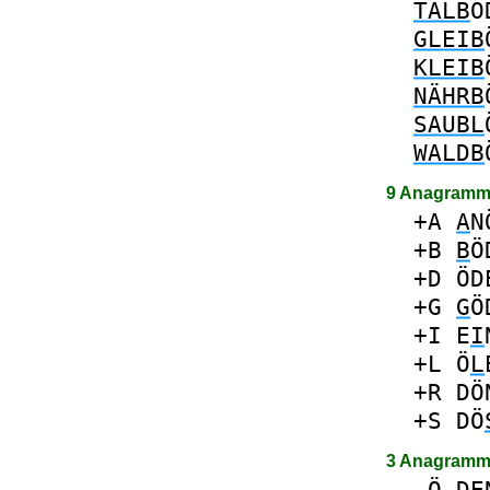
TALB
Ö
GLEIB
KLEIB
NÄHRB
SAUBL
WALDB
9 Anagramm
+A
A
N
+B
B
Ö
+D
ÖD
+G
G
Ö
+I
E
I
+L
Ö
L
+R
DÖ
+S
DÖ
3 Anagramm
-
Ö
DE