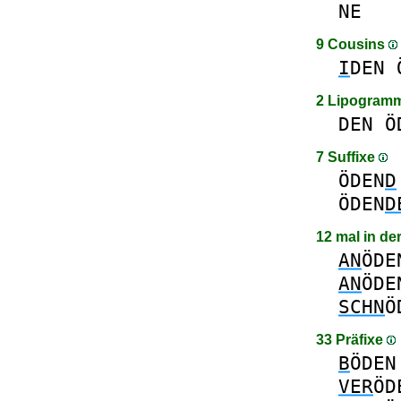
NE
9 Cousins
I
DEN
2 Lipogram
DEN
Ö
7 Suffixe
ÖDEN
D
ÖDEN
D
12 mal in de
AN
ÖDE
AN
ÖDE
SCHN
Ö
33 Präfixe
B
ÖDEN
VER
ÖD