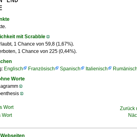
E
nkte
te.
ichkeit mit Scrabble
rlaubt, 1 Chance von 59,8 (1,67%).
erboten, 1 Chance von 225 (0,44%).
achen
g:
Englisch
Französisch
Spanisch
Italienisch
Rumänisc
ohne Worte
nagramm
penthesis
s Wort
Zurück
 Wort
Näc
 Webseiten