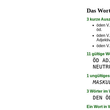
Das Wor
3 kurze Aus
öden V.
öd.
öden V.
Adjekti
öden V.
11 gültige W
ÖD
AD
NEUTR
1 ungültiges
MASKU
3 Wörter im
DEN
Ö
Ein Wort in