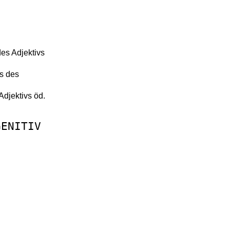
des Adjektivs
vs des
Adjektivs öd.
GENITIV