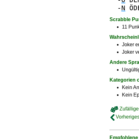
-
N
ÖD
Scrabble Pu
11 Punk
Wahrscheinl
Joker e
Joker v
Andere Spr
Ungülti
Kategorien 
Kein A
Kein E
Zufällige
Vorheriges
Empfohlene