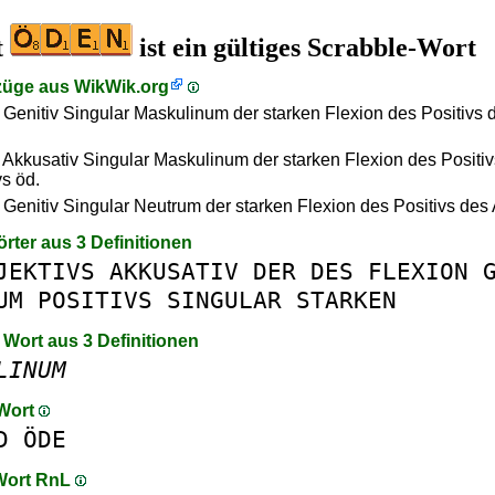
t
ist ein gültiges Scrabble-Wort
züge aus
WikWik.org
 Genitiv Singular Maskulinum der starken Flexion des Positivs 
 Akkusativ Singular Maskulinum der starken Flexion des Positi
vs öd.
 Genitiv Singular Neutrum der starken Flexion des Positivs des 
örter aus 3 Definitionen
JEKTIVS
AKKUSATIV
DER
DES
FLEXION
UM
POSITIVS
SINGULAR
STARKEN
 Wort aus 3 Definitionen
LINUM
 Wort
D
ÖDE
 Wort RnL