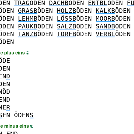
DEN
TRAG
ÖDEN
DACHB
ÖDEN
ENTBL
ÖDEN
F
ÖDEN
GRASB
ÖDEN
HOLZB
ÖDEN
KALKB
ÖDEN
ÖDEN
LEHMB
ÖDEN
LÖSSB
ÖDEN
MOORB
ÖDEN
ÖDEN
PAUKB
ÖDEN
SALZB
ÖDEN
SANDB
ÖDEN
ÖDEN
TANZB
ÖDEN
TORFB
ÖDEN
VERBL
ÖDEN
ÖDEN
e plus eins
ÖDE
DEN
EN
D
DEN
NÖD
END
NE
R
S
EN
ÖDEN
S
e minus eins
N
END