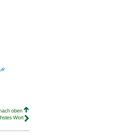
h
 nach oben
hstes Wort